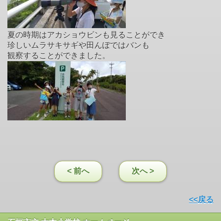
夏の時期はアカショウビンも見ることができ
珍しいムラサキサギや田んぼではバンも
観察することができました。
< 前へ
次へ >
<<戻る