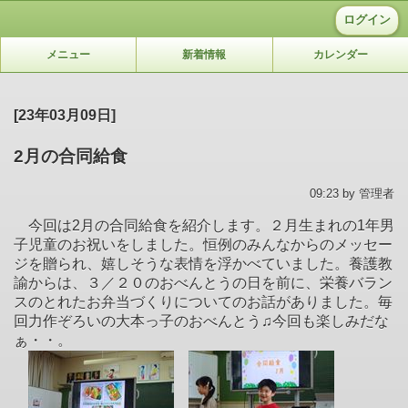
ログイン
メニュー
新着情報
カレンダー
[23年03月09日]
2月の合同給食
09:23 by 管理者
今回は2月の合同給食を紹介します。２月生まれの1年男
子児童のお祝いをしました。恒例のみんなからのメッセー
ジを贈られ、嬉しそうな表情を浮かべていました。養護教
諭からは、３／２０のおべんとうの日を前に、栄養バラン
スのとれたお弁当づくりについてのお話がありました。毎
回力作ぞろいの大本っ子のおべんとう♫今回も楽しみだな
ぁ・・。