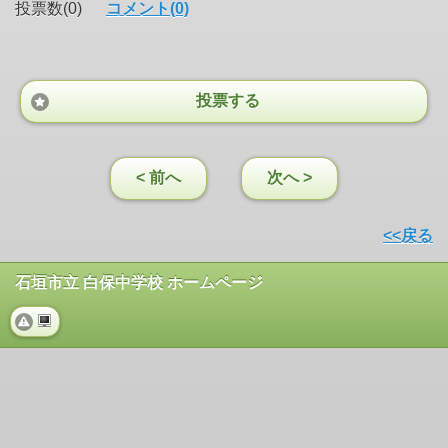
投票数(0)
コメント(0)
投票する
< 前へ
次へ >
<<戻る
石垣市立 白保中学校 ホームページ