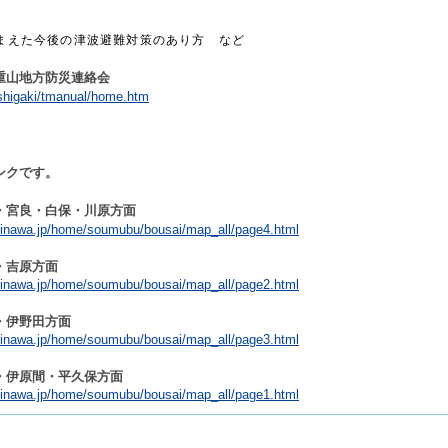
えた今後の津波避難対策のあり方 など
重山地方防災連絡会
ishigaki/tmanual/home.htm
ンクです。
・宮良・白保・川原方面
.okinawa.jp/home/soumubu/bousai/map_all/page4.html
・吉原方面
.okinawa.jp/home/soumubu/bousai/map_all/page2.html
・伊野田方面
.okinawa.jp/home/soumubu/bousai/map_all/page3.html
・伊原間・平久保方面
.okinawa.jp/home/soumubu/bousai/map_all/page1.html