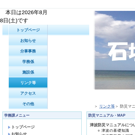
本日は2026年8月
8日(土)です
トップページ
お知らせ
分掌事務
学務係
施設係
リンク等
アクセス
その他
＞
リンク等
＞ 防災マ
学務課メニュー
防災マニュアル・MAP
津波防災マニュアルにつ
トップページ
○ 津波の基礎知識
お知らせ