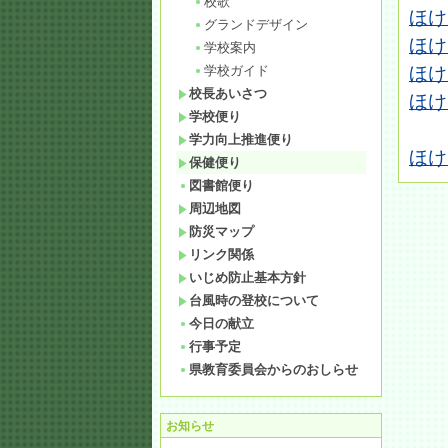
校歌
ほけ
グランドデザイン
ほけ
学校案内
学校ガイド
ほけ
校長あいさつ
ほけ
学校便り
学力向上推進便り
ほけ
保健便り
図書館便り
周辺地図
防災マップ
リンク関係
いじめ防止基本方針
台風時の登校について
今日の献立
行事予定
県教育委員会からのおしらせ
お知らせ