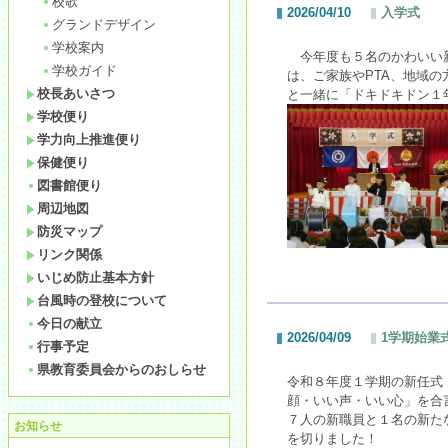
校歌
2026/04/10
入学式
グランドデザイン
学校案内
今年度も５名のかわいい新
学校ガイド
は、ご家族やPTA、地域
校長あいさつ
と一緒に「ドキドキドン１
学校便り
学力向上推進便り
保健便り
図書館便り
周辺地図
防災マップ
リンク関係
いじめ防止基本方針
台風時の登校について
今日の献立
2026/04/09
1学期始業
行事予定
県教育委員会からのおしらせ
令和８年度１学期の新任式
顔・いい声・いい心」を合
７人の新
職員と１名の新た
お知らせ
を
切りました！