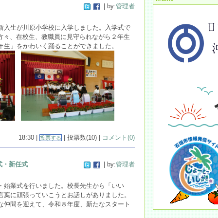
| by:
管理者
入生が川原小学校に入学しました。入学式で
の方々、在校生、教職員に見守られながら２年生
年生」をかわいく踊ることができました。
18:30 |
| 投票数(10) |
コメント(0)
投票する
式・新任式
| by:
管理者
・始業式を行いました。校長先生から「いい
言葉に頑張っていこうとお話しがありました。
な
仲間を迎えて、令和８年
度、新たなスター
ト