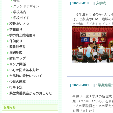
校歌
2026/04/10
入学式
グランドデザイン
学校案内
今年度も５名のかわいい新
学校ガイド
は、ご家族やPTA、地域
校長あいさつ
と一緒に「ドキドキドン１
学校便り
学力向上推進便り
保健便り
図書館便り
周辺地図
防災マップ
リンク関係
いじめ防止基本方針
台風時の登校について
今日の献立
2026/04/09
1学期始業
行事予定
県教育委員会からのおしらせ
令和８年度１学期の新任式
顔・いい声・いい心」を合
７人の新
職員と１名の新た
お知らせ
を
切りました！