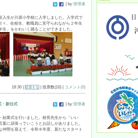
| by:
管理者
入生が川原小学校に入学しました。入学式で
の方々、在校生、教職員に見守られながら２年生
年生」をかわいく踊ることができました。
18:30 |
| 投票数(10) |
コメント(0)
投票する
式・新任式
| by:
管理者
・始業式を行いました。校長先生から「いい
言葉に頑張っていこうとお話しがありました。
な
仲間を迎えて、令和８年
度、新たなスター
ト