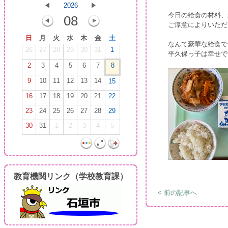
2026
今日の給食の材料、
08
ご厚意によりいただ
日
月
火
水
木
金
土
なんて豪華な給食で
26
27
28
29
30
31
1
平久保っ子は幸せで
2
3
4
5
6
7
8
9
10
11
12
13
14
15
16
17
18
19
20
21
22
23
24
25
26
27
28
29
30
31
1
2
3
4
5
教育機関リンク（学校教育課）
< 前の記事へ