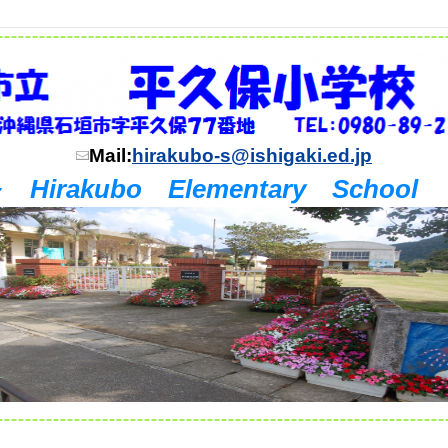
Mail:
hirakubo-s@ishigaki.ed.jp
 Hirakubo Elementary School