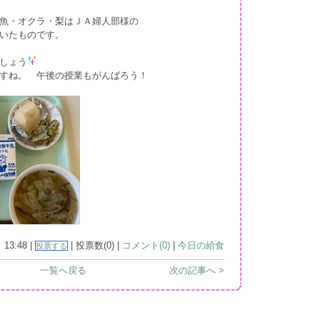
魚・オクラ・梨はＪＡ婦人部様の
いたものです。
しょう
すね。 午後の授業もがんばろう！
13:48 |
| 投票数(0) |
コメント(0)
|
今日の給食
投票する
一覧へ戻る
次の記事へ >