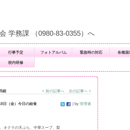
。
課 （0980-83-0355）へ
行事予定
フォトアルバム
緊急時の対応
各種届
校内研修
詳細
< 前の記事へ
次の記事へ >
18日（金）今日の給食
| by:
管理者
、オクラの天ぷら、中華スープ、梨