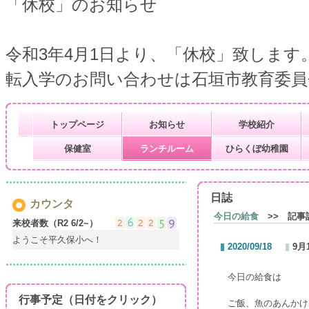
「休校」のお知らせ
令和3年4月1日より、「休校」致します
転入学のお問い合わせは石垣市教育委員会 学務
トップページ
お知らせ
学校紹介
保健室
ランチルーム
ひらくぼ幼稚園
日誌
カウンタ
今日の給食
>> 記事
来校者数（R2 6/2~）
ようこそ平久保小へ！
2020/09/18
9月
今日の給食は
行事予定（日付をクリック）
ご飯、魚のあんかけ