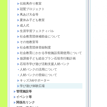
伝統凧作り教室
冠鷲プロジェクト
凧あげ大会等
夏休み子ども教室
成人式
生涯学習フェスティバル
社会教育団体補助金について
その他教室等
社会教育団体登録制度
社会教育にかかる学校施設長期使用について
放課後子ども総合プラン石垣市行動計画
石垣市学び遊び活動支援人材バンク
人材バンクの活用について
人材バンクの登録について
キッズJobサポーター
学び遊び体験広場
管理施設等
イベント等
関係先リンク