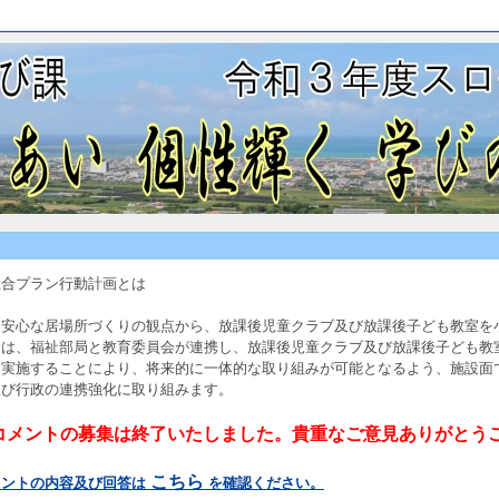
総合プラン行動計画とは
安心な居場所づくりの観点から、放課後児童クラブ及び放課後子ども教室を
は、福祉部局と教育委員会が連携し、放課後児童クラブ及び放課後子ども教
を実施することにより、将来的に一体的な取り組みが可能となるよう、施設面
及び行政の連携強化に取り組みます。
コメントの募集は終了いたしました。貴重なご意見ありがとう
こちら
メントの内容及び回答は
を確認ください
。