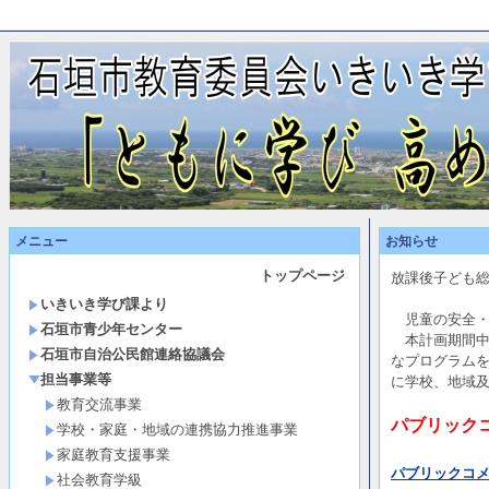
メニュー
お知らせ
トップページ
放課後子ども
いきいき学び課より
児童の安全・
石垣市青少年センター
本計画期間中
石垣市自治公民館連絡協議会
なプログラム
担当事業等
に学校、地域
教育交流事業
パブリック
学校・家庭・地域の連携協力推進事業
家庭教育支援事業
パブリックコ
社会教育学級