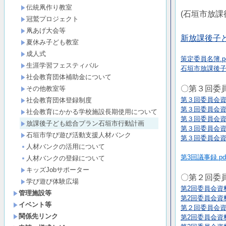
伝統凧作り教室
(石垣市放
冠鷲プロジェクト
凧あげ大会等
新放課後子ど
夏休み子ども教室
成人式
策定委員名簿.pd
生涯学習フェスティバル
石垣市放課後子
社会教育団体補助金について
〇第３回委
その他教室等
第３回委員会資料
社会教育団体登録制度
第３回委員会資料
社会教育にかかる学校施設長期使用について
第３回委員会資
放課後子ども総合プラン石垣市行動計画
第３回委員会資
石垣市学び遊び活動支援人材バンク
第３回委員会資
人材バンクの活用について
第3回議事録.pd
人材バンクの登録について
キッズJobサポーター
〇第２回委
学び遊び体験広場
第2回委員会資料
管理施設等
第2回委員会資
イベント等
第２回委員会資料
関係先リンク
第2回委員会資