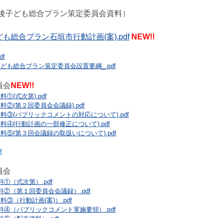
課後子ども総合プラン策定委員会資料）
も総合プラン石垣市行動計画(案).pdf
NEW!!
f
ども総合プラン策定委員会設置要綱_.pdf
員会
NEW!!
①(式次第).pdf
②(第２回委員会会議録).pdf
料③(パブリックコメントの対応について).pdf
料④(行動計画の一部修正について).pdf
料⑤(第３回会議録の取扱いについて).pdf
f
員会
①（式次第）.pdf
料②（第１回委員会会議録）.pdf
③（行動計画(案)）.pdf
料④（パブリックコメント実施要領）.pdf