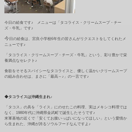
今日の給食です♪ メニューは「タコライス・クリームスープ・チー
ズ・牛乳」です♪
今
日の給食は、宮良小学校
6
年生の皆さんがリクエストをしてくれたメ
ニューです♪
「タコライス・クリームスープ・チーズ・牛乳」という、彩り豊かで栄
養満点なセレクト♪
食欲をそそるスパイシーなタコライスと、優しく温かいクリームスープ
の組み合わせは、まさに「最高～♪」の一言です♪
◆タコライスは沖縄生まれ♪
「タコス」の具を「ライス」にのせたこの料理、実はメキシコ料理では
なく、
1980
年代に沖縄県金武町で誕生したそうです♪
米軍基地の近くで「安くてお腹いっぱいになってほしい」という愛情か
ら生まれた、沖縄が誇るソウルフードなんですよ♪