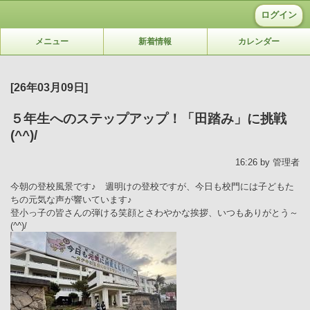
ログイン
メニュー
新着情報
カレンダー
[26年03月09日]
５年生へのステップアップ！「田踏み」に挑戦
(^^)/
16:26 by 管理者
今朝の登校風景です♪ 週明けの登校ですが、今日
も校門には子どもた
ちの元気な声が響いています♪
登小っ子の皆さんの弾ける笑顔とさわやかな挨拶、いつもありがとう～
(^^)/