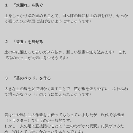
１ 「水漏れ」を防ぐ
土をしっかり踏み固めることで、田んぼの底に粘土の層を作り、せっか
く張った水が地面に逃げないようにするそうです♪
２ 「栄養」を混ぜる
土の中に溜まった古いガスを抜き、新しい酸素を送り込みます♪ これ
で稲の根っこが元気に育つそうです♪
３ 「苗のベッド」を作る
大きな土の塊を足で細かく潰すことで、苗が根を張りやすい「ふわふわ
で滑らかなベッド」のように整えられるそうです♪
昔は牛や馬にこの作業を手伝ってもらっていましたが、現代では機械
（トラクター）で行うのが一般的です。
しかし、人の足で直接踏むことで「土のわずかな異変」に気づけるた
め、実はとても理にかなった学習なんですよ♪