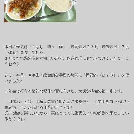
本日の天気は「くもり 時々 雨」、最高気温２３度、最低気温１７度
（体感１８度）でした。
まだまだ気温の変化が激しいので、体調管理にも気をつけていきましょ
うね(^^)/
さて、
本日、４年生は総合的な学習の時間に「田踏み（たぶみ）」を行
いました♪
５年生で行う本格的な稲作学習に向けた、大切な準備の第一歩です。
「田踏み」とは、田植えの前に田んぼに水を張り、足で土を力いっぱい
踏み潰してかき混ぜる作業のことです♪
泥の感触を楽しみながら、実はとっても重要な３つの役割を果たしてい
るそうです♪