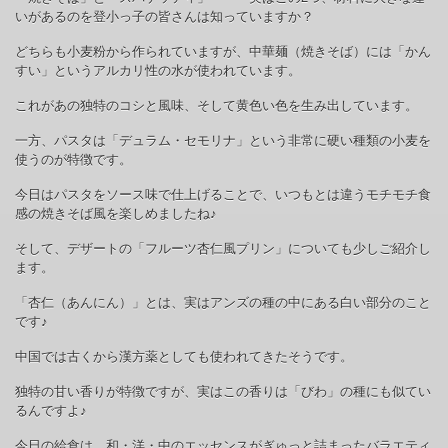
いがあるのを登小っ子の皆さんは知っていますか？
どちらも小麦粉から作られていますが、中華麺（焼きそば）には「かん
すい」というアルカリ性の水が使われています。
これがあの独特のコシと風味、そして黄色い色を生み出しています。
一方、パスタは「デュラム・セモリナ」という非常に硬い種類の小麦を
使うのが特徴です。
今日はパスタをソース味で仕上げることで、いつもとは違うモチモチ食
感の焼きそば風を楽しめましたね♪
そして、デザートの「フルーツ杏仁風プリン」についても少しご紹介し
ます。
「杏仁（あんにん）」とは、実はアンズの種の中にある白い部分のこと
です♪
中国では古くから漢方薬としても使われてきたそうです。
独特の甘い香りが特徴ですが、実はこの香りは「びわ」の種にも似てい
るんですよ♪
今日の給食は、和・洋・中のエッセンスがぎゅっと詰まったバラエティ