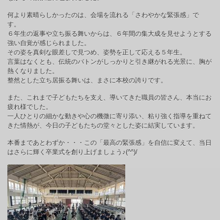
何より素晴らしかったのは、会場を流れる「さわやかな緊張感」で
す。
６年生の返事や立ち振る舞いからは、６年間の集大成を見せようとする
強い自覚が感じられました。
その姿を真剣な眼差しで見つめ、姿勢を正して応える５年生。
言葉はなくとも、伝統のバトンがしっかりと引き継がれる光景に、胸が
熱くなりました。
整然とした立ち居振る舞いは、まさに本校の誇りです。
また、これまで子どもたちを支え、導いてきた職員の皆さん、本当にお
疲れ様でした。
一人ひとりの細かな動きや心の機微に寄り添い、粘り強く指導を重ねて
きた情熱が、今日の子どもたちの堂々とした姿に結実しています。
本番まであとわずか・・・この「最高の緊張感」を自信に変えて、当日
はさらに輝く卒業式を創り上げましょう♪
(^^)/