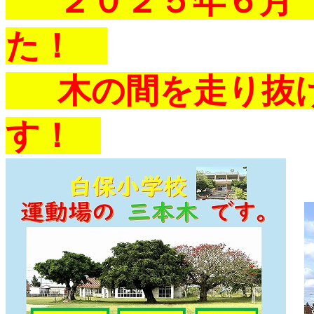
２０２５年６月 
た！
木の間を走り抜け
す！