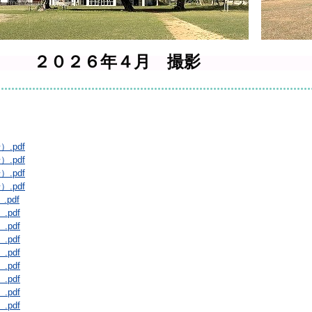
撮影 ２０２５年
.pdf
.pdf
.pdf
.pdf
pdf
.pdf
.pdf
.pdf
.pdf
.pdf
.pdf
.pdf
.pdf