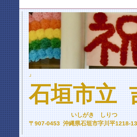
」
石垣市立 
いしがき しりつ よ
〒907-0453 沖縄県石垣市字川平1218-137 