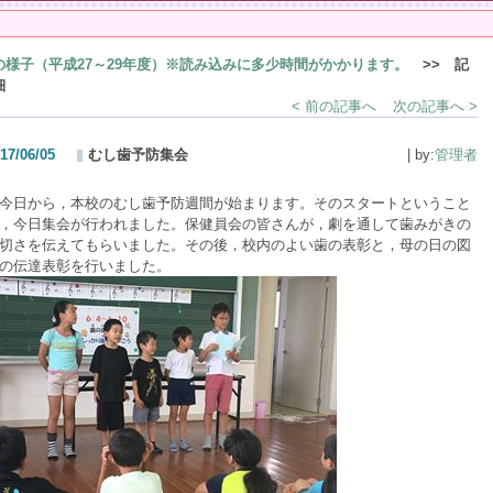
の様子（平成27～29年度）※読み込みに多少時間がかかります。
>> 記
細
< 前の記事へ
次の記事へ >
17/06/05
むし歯予防集会
| by:
管理者
日から，本校のむし歯予防週間が始まります。そのスタートということ
，今日集会が行われました。保健員会の皆さんが，劇を通して歯みがきの
切さを伝えてもらいました。その後，校内のよい歯の表彰と，母の日の図
の伝達表彰を行いました。