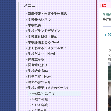
メニュー
日誌
新着情報・吉原小学校日記
学校
事詳
学校長あいさつ
学校概要
学校グランドデザイン
20
学校教育目標・校章
学校評価まとめ New!
今
よくわかる！スクールガイド
で
学校だより New!
大
保健室から
画
図書館だより
学校給食 New!
行事予定 New!
過去のお知らせ
学校の様子（過去のページ）
平成27～29年度
平成26年度
平成30年度
令和5年度