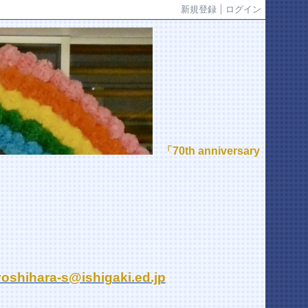
新規登録
ログイン
「70th anniversary
yoshihara-s@ishigaki.ed.jp