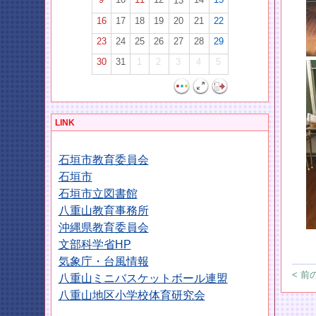
13
16
17
18
19
20
21
22
23
24
25
26
27
28
29
30
31
1
2
3
4
5
LINK
石垣市教育委員会
石垣市
石垣市立図書館
八重山教育事務所
沖縄県教育委員会
文部科学省HP
気象庁・台風情報
< 前
八重山ミニバスケットボール連盟
八重山地区小学校体育研究会