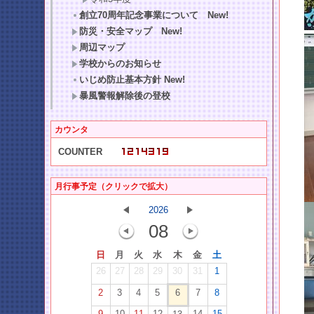
創立70周年記念事業について New!
防災・安全マップ New!
周辺マップ
学校からのお知らせ
いじめ防止基本方針 New!
暴風警報解除後の登校
カウンタ
COUNTER
月行事予定（クリックで拡大）
2026
08
日
月
火
水
木
金
土
26
27
28
29
30
31
1
2
3
4
5
6
7
8
9
10
11
12
14
15