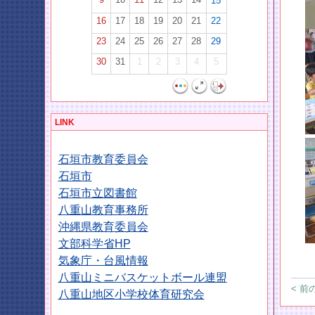
15
16
17
18
19
20
21
22
23
24
25
26
27
28
29
30
31
1
2
3
4
5
LINK
石垣市教育委員会
石垣市
石垣市立図書館
八重山教育事務所
沖縄県教育委員会
文部科学省HP
気象庁・台風情報
八重山ミニバスケットボール連盟
< 前
八重山地区小学校体育研究会