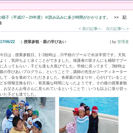
の様子（平成27～29年度）※読み込みに多少時間がかかります。
>> 記
細
< 前の記事へ
次の記事へ >
17/06/22
授業参観・親の学びあい
| by:
管理者
日は，授業参観日。1･2校時は，川平校のプールで水泳学習です。天気
よく，気持ちよく泳ぐことができました。保護者の皆さんにも補助でプー
に入ってもらい，子ども達も大喜びでした。学校に戻ってきて，3校時は
親の学びあいプログラム」ということで，講師の先生がコーディネーター
して，会を進めていただきました。各家庭の決まりや，心がけていること
どを情報交換を行い，有意義な時間になったようです。その後の授業参観
，お父さんお母さんに見られているということで，いつも以上に張り切っ
いた子ども達でした。