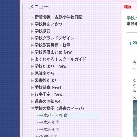
メニュー
日誌
新着情報・吉原小学校日記
学校
事詳
学校長あいさつ
学校概要
学校グランドデザイン
20
学校教育目標・校章
学校評価まとめ New!
今
よくわかる！スクールガイド
も
学校だより New!
ル
保健室から
「
と
図書館だより
な
学校給食 New!
も
行事予定 New!
て
過去のお知らせ
学校の様子（過去のページ）
平成27～29年度
平成26年度
平成30年度
令和5年度