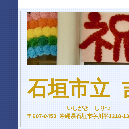
」
石垣市立 
いしがき しりつ よ
〒907-0453 沖縄県石垣市字川平1218-137 