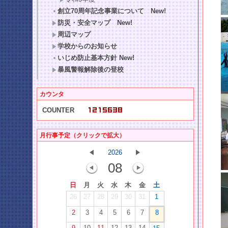
創立70周年記念事業について New!
防災・安全マップ New!
周辺マップ
学校からのお知らせ
いじめ防止基本方針 New!
暴風警報解除後の登校
カウンタ
COUNTER
月行事予定（クリックで拡大）
2026
08
日
月
火
水
木
金
土
26
27
28
29
30
31
1
2
3
4
5
6
7
8
9
10
11
12
13
14