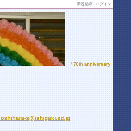
新規登録
ログイン
「70th anniversary
yoshihara-s@ishigaki.ed.jp