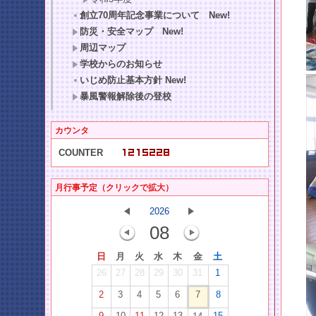
創立70周年記念事業について New!
防災・安全マップ New!
周辺マップ
学校からのお知らせ
いじめ防止基本方針 New!
暴風警報解除後の登校
カウンタ
COUNTER
月行事予定（クリックで拡大）
2026
08
日
月
火
水
木
金
土
26
27
28
29
30
31
1
2
3
4
5
6
7
8
9
10
11
12
13
15