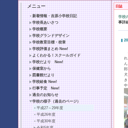
メニュー
日誌
新着情報・吉原小学校日記
学校
事詳
学校長あいさつ
学校概要
学校グランドデザイン
20
学校教育目標・校章
学校評価まとめ New!
今
よくわかる！スクールガイド
れ
学校だより New!
ん
保健室から
郎
犬
図書館だより
き
学校給食 New!
中
行事予定 New!
過去のお知らせ
学校の様子（過去のページ）
平成27～29年度
平成26年度
平成30年度
令和5年度