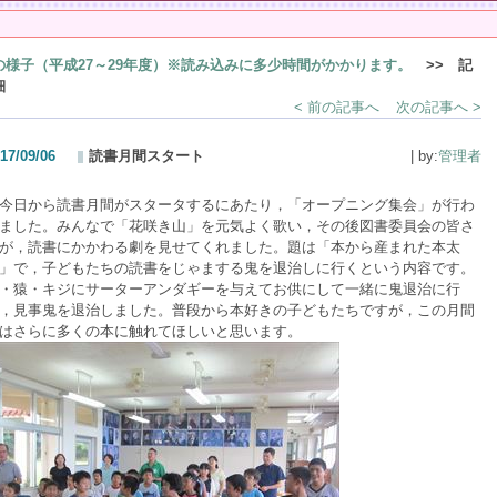
の様子（平成27～29年度）※読み込みに多少時間がかかります。
>> 記
細
< 前の記事へ
次の記事へ >
17/09/06
読書月間スタート
| by:
管理者
日から読書月間がスタータするにあたり，「オープニング集会」が行わ
ました。みんなで「花咲き山」を元気よく歌い，その後図書委員会の皆さ
が，読書にかかわる劇を見せてくれました。題は「本から産まれた本太
」で，子どもたちの読書をじゃまする鬼を退治しに行くという内容です。
・猿・キジにサーターアンダギーを与えてお供にして一緒に鬼退治に行
，見事鬼を退治しました。普段から本好きの子どもたちですが，この月間
はさらに多くの本に触れてほしいと思います。