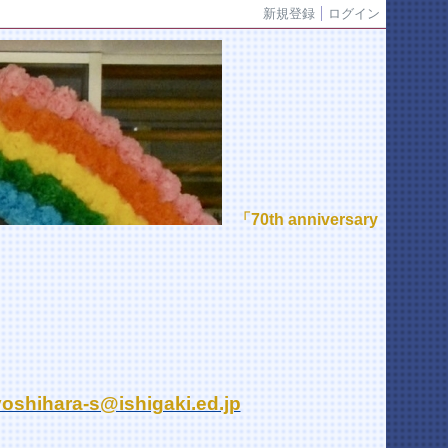
新規登録
ログイン
「70th anniversary
yoshihara-s@ishigaki.ed.jp