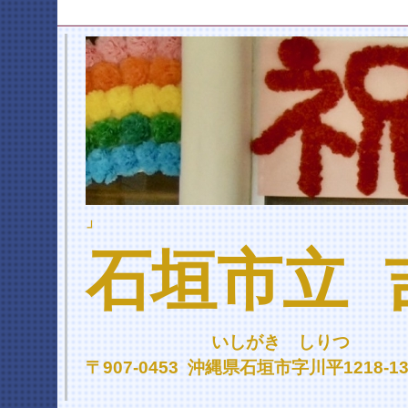
」
石垣市立 
いしがき しりつ よ
〒907-0453 沖縄県石垣市字川平1218-137 