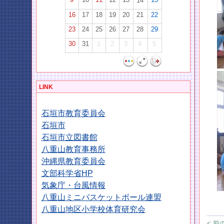
14
16
17
18
19
20
21
22
23
24
25
26
27
28
29
30
31
1
2
3
4
5
LINK
石垣市教育委員会
石垣市
石垣市立図書館
八重山教育事務所
沖縄県教育委員会
文部科学省HP
気象庁・台風情報
八重山ミニバスケットボール連盟
八重山地区小学校体育研究会
< 前