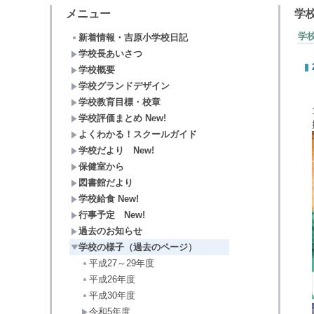
メニュー
学
学
新着情報・吉原小学校日記
学校長あいさつ
学校概要
学校グランドデザイン
学校教育目標・校章
学校評価まとめ New!
よくわかる！スクールガイド
学校だより New!
保健室から
図書館だより
学校給食 New!
行事予定 New!
過去のお知らせ
学校の様子（過去のページ）
平成27～29年度
平成26年度
平成30年度
令和5年度