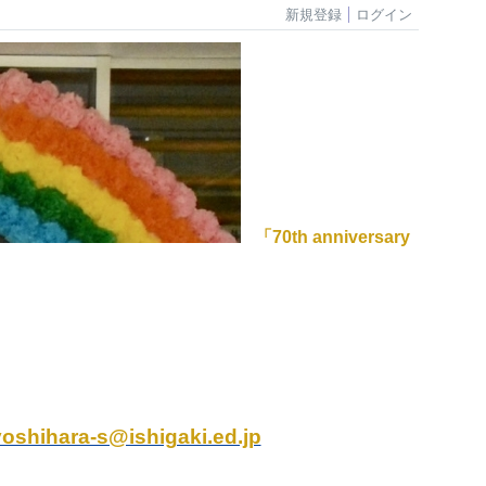
新規登録
ログイン
「70th anniversary
yoshihara-s@ishigaki.ed.jp