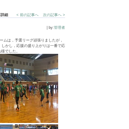
事詳細
< 前の記事へ
次の記事へ >
| by:
管理者
チームは，予選リーグ頑張りましたが，
。しかし，応援の盛り上がりは一番で応
れ様でした。