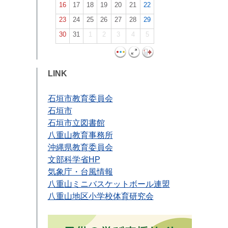
16
17
18
19
20
21
22
23
24
25
26
27
28
29
30
31
1
2
3
4
5
LINK
石垣市教育委員会
石垣市
石垣市立図書館
八重山教育事務所
沖縄県教育委員会
文部科学省HP
気象庁・台風情報
八重山ミニバスケットボール連盟
八重山地区小学校体育研究会