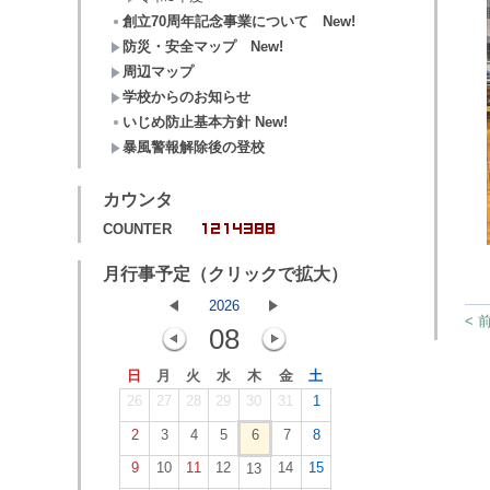
創立70周年記念事業について New!
防災・安全マップ New!
周辺マップ
学校からのお知らせ
いじめ防止基本方針 New!
暴風警報解除後の登校
カウンタ
COUNTER
月行事予定（クリックで拡大）
2026
< 
08
日
月
火
水
木
金
土
26
27
28
29
30
31
1
2
3
4
5
6
7
8
9
10
11
12
14
15
13