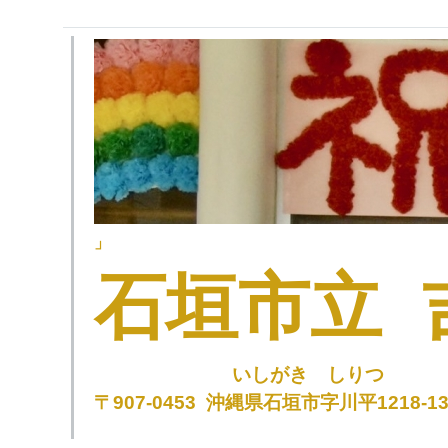
」
石垣市立 
いしがき しりつ よ
〒907-0453 沖縄県石垣市字川平1218-137 