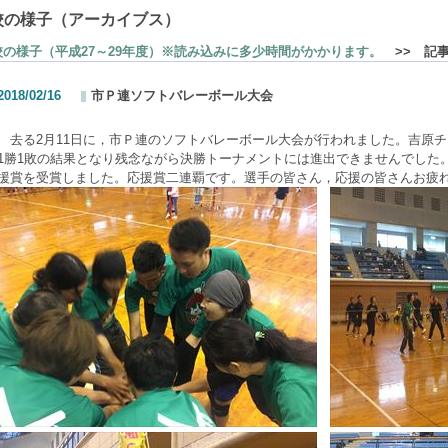
校の様子（アーカイブス）
校の様子（平成27～29年度）※読み込みに多少時間がかかります。
>> 記
2018/02/16
市Ｐ連ソフトバレーボール大会
去る2月11日に，市Ｐ連のソフトバレーボール大会が行われました。吉原
1勝1敗の結果となり残念ながら決勝トーナメントには進出できませんでした
援賞を受賞しました。応援賞二連覇です。選手の皆さん，応援の皆さんお疲